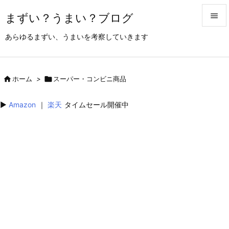
まずい？うまい？ブログ


あらゆるまずい、うまいを考察していきます
メニュ

サイド

ホーム
>

スーパー・コンビニ商品

前へ
▶︎
Amazon
｜
楽天
タイムセール開催中

次へ

検索