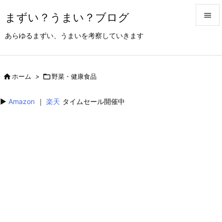
まずい？うまい？ブログ


あらゆるまずい、うまいを考察していきます
メニュ

サイド

ホーム
>

野菜・健康食品

前へ
▶︎
Amazon
｜
楽天
タイムセール開催中

次へ

検索