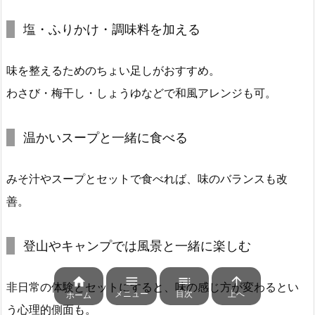
塩・ふりかけ・調味料を加える
味を整えるためのちょい足しがおすすめ。
わさび・梅干し・しょうゆなどで和風アレンジも可。
温かいスープと一緒に食べる
みそ汁やスープとセットで食べれば、味のバランスも改
善。
登山やキャンプでは風景と一緒に楽しむ




非日常の体験とセットにすると、味の感じ方が変わるとい
メニュー
目次
上へ
ホーム
う心理的側面も。