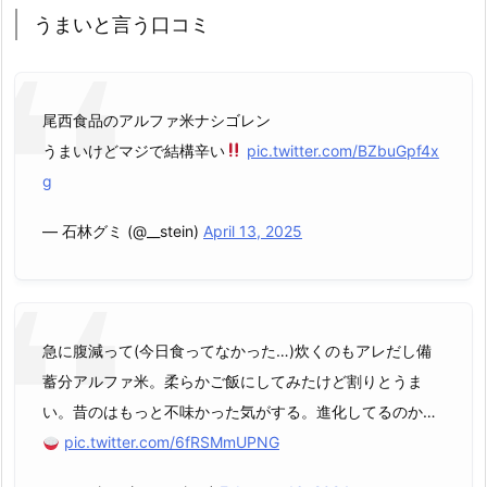
うまいと言う口コミ
尾西食品のアルファ米ナシゴレン
うまいけどマジで結構辛い
pic.twitter.com/BZbuGpf4x
g
— 石林グミ (@__stein)
April 13, 2025
急に腹減って(今日食ってなかった…)炊くのもアレだし備
蓄分アルファ米。柔らかご飯にしてみたけど割りとうま
い。昔のはもっと不味かった気がする。進化してるのか…
pic.twitter.com/6fRSMmUPNG