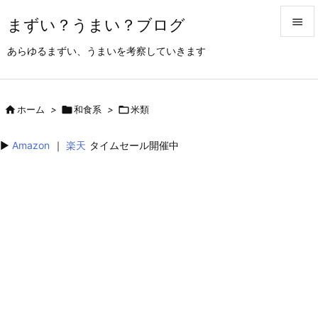
まずい？うまい？ブログ


あらゆるまずい、うまいを考察していきます
メニュ

サイド

ホーム
>

和食系
>

米類

前へ
▶︎
Amazon
｜
楽天
タイムセール開催中

次へ

検索