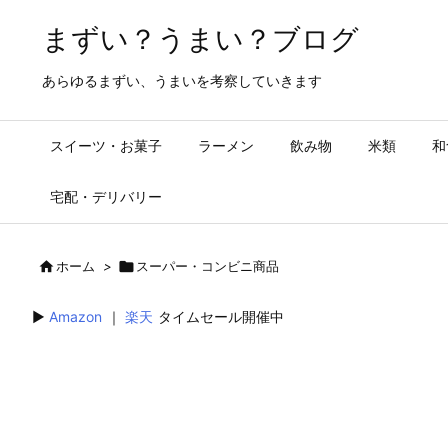
まずい？うまい？ブログ
あらゆるまずい、うまいを考察していきます
スイーツ・お菓子
ラーメン
飲み物
米類
和
宅配・デリバリー

ホーム
>

スーパー・コンビニ商品
▶︎
Amazon
｜
楽天
タイムセール開催中