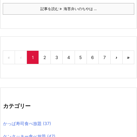
記事を読む
海苔弁いのちやは ...
«
‹
1
2
3
4
5
6
7
›
»
カテゴリー
かっぱ寿司食べ放題
(37)
ケンタッキー食べ放題
(47)