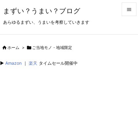
まずい？うまい？ブログ


あらゆるまずい、うまいを考察していきます
メニュ

サイド

ホーム
>

ご当地モノ・地域限定

前へ
▶︎
Amazon
｜
楽天
タイムセール開催中

次へ

検索