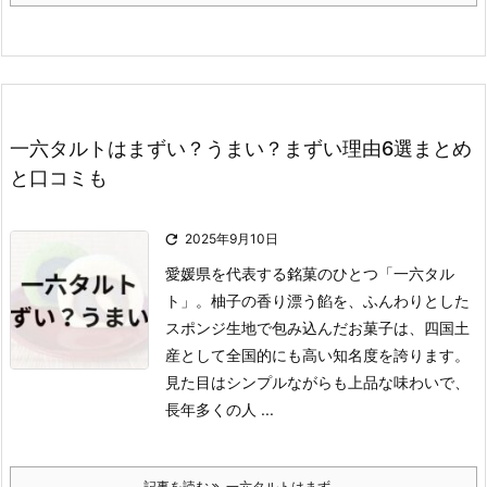
一六タルトはまずい？うまい？まずい理由6選まとめ
と口コミも

2025年9月10日
愛媛県を代表する銘菓のひとつ「一六タル
ト」。
柚子の香り漂う餡を、ふんわりとした
スポンジ生地で包み込んだお菓子は、四国土
産として全国的にも高い知名度を誇ります。
見た目はシンプルながらも上品な味わいで、
長年多くの人 ...
記事を読む
一六タルトはまず ...