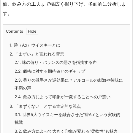
価、飲み方の工夫まで幅広く掘り下げ、多面的に分析しま
す。
Contents
1.
碧（Ao）ウイスキーとは
2.
「まずい」と言われる背景
2.1.
味の偏り・バランスの悪さを指摘する声
2.2.
価格に対する期待値とのギャップ
2.3.
香りの派手さが逆効果に？アルコールの刺激や後味に
不満の声
2.4.
飲み方によって印象が一変することへの戸惑い
3.
「まずくない」とする肯定的な視点
3.1.
世界5大ウイスキーを融合させた“碧Ao”という実験的
挑戦
3.2.
飲み方によって大きく印象が変わる“柔軟性”も魅力