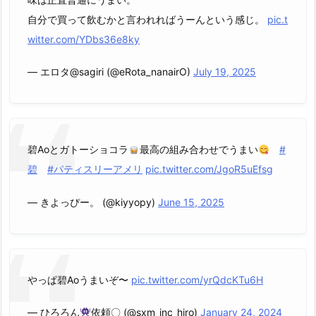
自分で買って飲むかと言われればうーんという感じ。
pic.t
witter.com/YDbs36e8ky
— エロタ@sagiri (@eRota_nanairO)
July 19, 2025
碧Aoとガトーショコラ
最高の組み合わせでうまい
#
碧
#パティスリーアメリ
pic.twitter.com/JgoR5uEfsg
— きよっぴー。 (@kiyyopy)
June 15, 2025
やっぱ碧Aoうまいぞ〜
pic.twitter.com/yrQdcKTu6H
— ひろろん
依頼〇 (@sxm_inc_hiro)
January 24, 2024