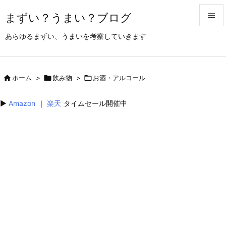
まずい？うまい？ブログ


あらゆるまずい、うまいを考察していきます
メニュ

サイド

ホーム
>

飲み物
>

お酒・アルコール

前へ
▶︎
Amazon
｜
楽天
タイムセール開催中

次へ

検索