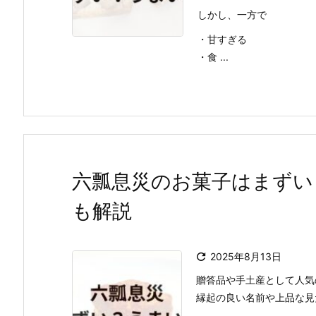
しかし、一方で
・甘すぎる
・食 ...
六瓢息災のお菓子はまずい
も解説

2025年8月13日
贈答品や手土産として人気
縁起の良い名前や上品な見