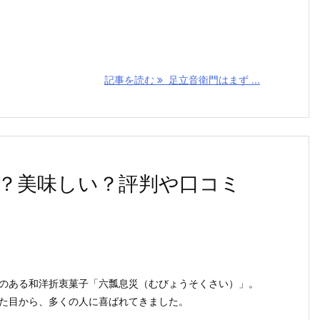
記事を読む
足立音衛門はまず ...
？美味しい？評判や口コミ
のある和洋折衷菓子「六瓢息災（むびょうそくさい）」。
た目から、多くの人に喜ばれてきました。