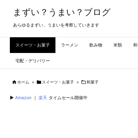
まずい？うまい？ブログ
あらゆるまずい、うまいを考察していきます
スイーツ・お菓子
ラーメン
飲み物
米類
和
宅配・デリバリー

ホーム
>

スイーツ・お菓子
>

和菓子
▶︎
Amazon
｜
楽天
タイムセール開催中