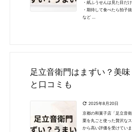
・紙ふうせんは見た目だけ
・期待して食べたら拍子抜
など ...
足立音衛門はまずい？美味
と口コミも

2025年8月20日
京都の和菓子店「足立音衛
栗を丸ごと使った贅沢なス
から高い評価を受けていま