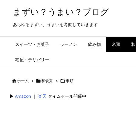
まずい？うまい？ブログ
あらゆるまずい、うまいを考察していきます
スイーツ・お菓子
ラーメン
飲み物
米類
和
宅配・デリバリー

ホーム
>

和食系
>

米類
▶︎
Amazon
｜
楽天
タイムセール開催中