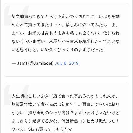
新之助買ってきてもらう予定が売り切れでこしいぶきを勧
められて買ってきたオット。楽しみに炊いてみたら、ま、
まずい！お米の甘みもうまみも粘りも全くない。信じられ
ないくらいまずい！米屋だから古米を精米したってことな
いと思うけど。いや久々びっくりのまずさだった。
— Jamil (@Jamiladel)
July 6, 2019
人生初のこしいぶき（店で食べた事あるのかもしれんが、
炊飯器で炊いて食べるのは初めて）。面白いぐらいに粘り
がない！握り寿司のシャリ向け？まずいわけじゃないけど
あっさりし過ぎてるかな。俺は断然コシヒカリ派だった！
やべえ、5㎏も買ってしもうたw