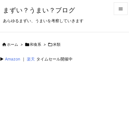
まずい？うまい？ブログ


あらゆるまずい、うまいを考察していきます
メニュ

サイド

ホーム
>

和食系
>

米類

前へ
▶︎
Amazon
｜
楽天
タイムセール開催中

次へ

検索