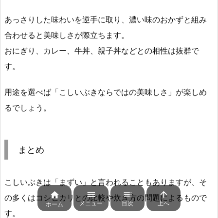
あっさりした味わいを逆手に取り、濃い味のおかずと組み
合わせると美味しさが際立ちます。
おにぎり、カレー、牛丼、親子丼などとの相性は抜群で
す。
用途を選べば「こしいぶきならではの美味しさ」が楽しめ
るでしょう。
まとめ
こしいぶきは「まずい」と言われることもありますが、そ




の多くはコシヒカリとの比較や炊き方の問題によるもので
メニュー
目次
上へ
ホーム
す。