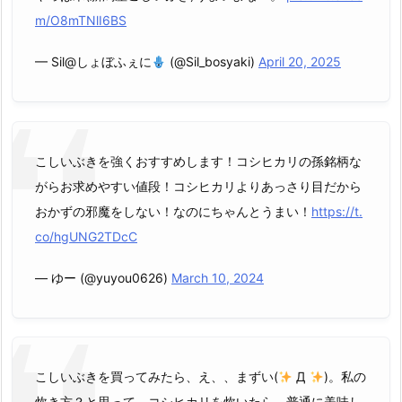
m/O8mTNlI6BS
— Sil@しょぼふぇに
(@Sil_bosyaki)
April 20, 2025
こしいぶきを強くおすすめします！コシヒカリの孫銘柄な
がらお求めやすい値段！コシヒカリよりあっさり目だから
おかずの邪魔をしない！なのにちゃんとうまい！
https://t.
co/hgUNG2TDcC
— ゆー (@yuyou0626)
March 10, 2024
こしいぶきを買ってみたら、え、、まずい(
Д
)。私の
炊き方？と思って、コシヒカリを炊いたら、普通に美味し