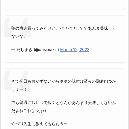
鶏の肩肉買ってみたけど、パサパサしててあんま美味しく
ないな。
— だしまき (@dasimaki_)
March 12, 2022
さて今日もおかずないから冷凍の味付け済みの鶏肩肉つか
うよー！
でも普通にﾌﾗｲﾊﾟﾝで焼くとなんかあんまり美味しくないん
だよねこれ(。>д<)
ｸﾞｰｸﾞﾙ先生に教えてもらおうー