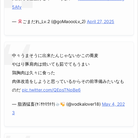
5Afv
—
ごまだれ_Lv.2 (@goMaoooLv_2)
April 27, 2025
中々うまそうに出来たんじゃないかこの蕎麦
やはり豚肩肉は焼いても茹でてもうまい
鶏胸肉は久々に食った
肉体改造をしようと思っているからその前準備みたいなも
のだ
pic.twitter.com/QEpsTNpBe6
— 脂酒猛畜(ﾔﾆｻｹﾓｳﾁｸ)
(@vodkalover18)
May 4, 202
3