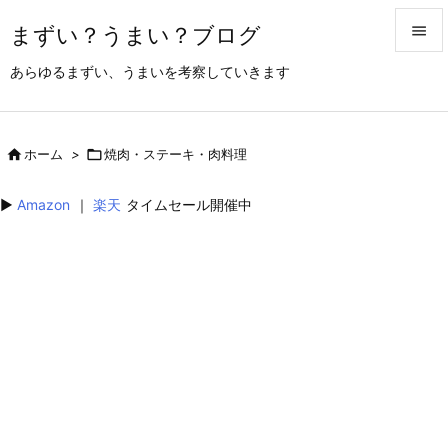
まずい？うまい？ブログ


あらゆるまずい、うまいを考察していきます
メニュ

サイド

ホーム
>

焼肉・ステーキ・肉料理

前へ
▶︎
Amazon
｜
楽天
タイムセール開催中

次へ

検索