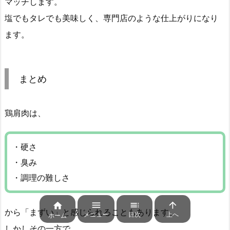
マッチします。
塩でもタレでも美味しく、専門店のような仕上がりになり
ます。
まとめ
鶏肩肉は、
・硬さ
・臭み
・調理の難しさ




から「まずい」と感じられることもあります。
メニュー
目次
上へ
ホーム
しかしその一方で、