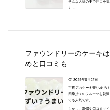
そんな大福の中で注目を集め
カ ...
ファウンドリーのケーキは
めと口コミも

2025年8月27日
百貨店のケーキ売り場でひ
四季折々のフルーツを贅沢
ても人気です。
しかし、SNSや口コミサ