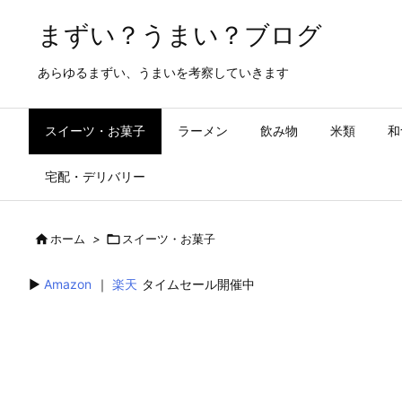
まずい？うまい？ブログ
あらゆるまずい、うまいを考察していきます
スイーツ・お菓子
ラーメン
飲み物
米類
和
宅配・デリバリー

ホーム
>

スイーツ・お菓子
▶︎
Amazon
｜
楽天
タイムセール開催中