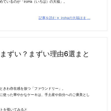
ているのが「iroHa（いろは）の大福」。
記事を読む
irohaの大福はま ...
まずい？まずい理由6選まと
ときわ存在感を放つ「ファウンドリー」。
に使った華やかなケーキは、手土産や自分へのご褒美とし
イトを覗いてみると