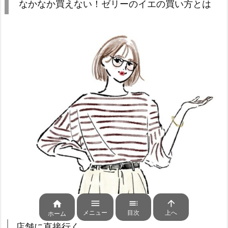
なかなか買えない！ゼリーのイエの買い方とは




メニュー
目次
上へ
ホーム
店舗に直接行く