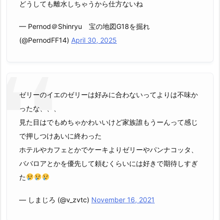
どうしても離水しちゃうから仕方ないね
— Pernod＠Shinryu 宝の地図G18を掘れ
(@PernodFF14)
April 30, 2025
ゼリーのイエのゼリーは好みに合わないってよりは不味か
ったな、、、
見た目はでもめちゃかわいいけど家族誰もうーんって感じ
で押しつけあいに終わった
ホテルやカフェとかでケーキよりゼリーやパンナコッタ、
ババロアとかを優先して頼むくらいには好きで期待しすぎ
た
— しまじろ (@v_zvtc)
November 16, 2021