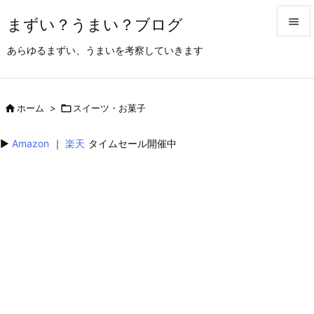
まずい？うまい？ブログ


あらゆるまずい、うまいを考察していきます
メニュ

サイド

ホーム
>

スイーツ・お菓子

前へ
▶︎
Amazon
｜
楽天
タイムセール開催中

次へ

検索