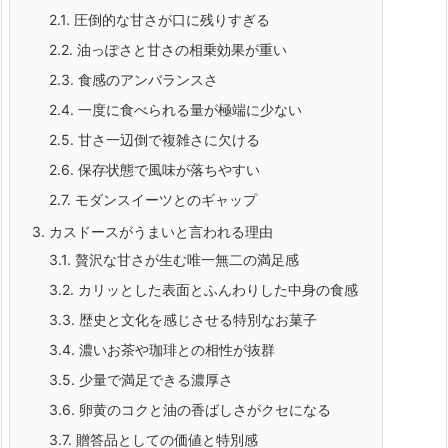
2.1.
圧倒的な甘さが口に残りすぎる
2.2.
油っぽさと甘さの相乗効果が重い
2.3.
食感のアンバランスさ
2.4.
一度に食べられる量が極端に少ない
2.5.
甘さ一辺倒で複雑さに欠ける
2.6.
保存状態で風味が落ちやすい
2.7.
モダンスイーツとのギャップ
3.
カスドースがうまいと言われる理由
3.1.
贅沢な甘さが生む唯一無二の満足感
3.2.
カリッとした表面とふんわりした中身の食感
3.3.
歴史と文化を感じさせる特別なお菓子
3.4.
濃いお茶や珈琲との相性が抜群
3.5.
少量で満足できる濃厚さ
3.6.
卵黄のコクと油の香ばしさがクセになる
3.7.
贈答品としての価値と特別感