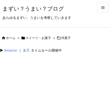
まずい？うまい？ブログ


あらゆるまずい、うまいを考察していきます
メニュ

サイド

ホーム
>

スイーツ・お菓子
>

洋菓子

前へ
▶︎
Amazon
｜
楽天
タイムセール開催中

次へ

検索