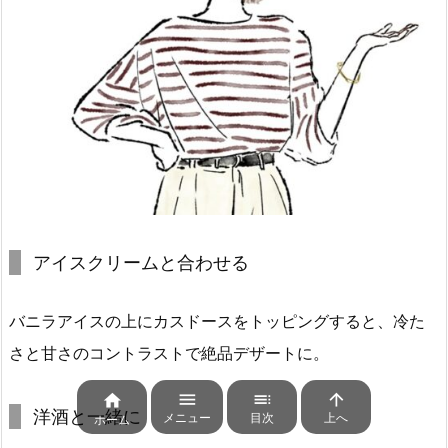
アイスクリームと合わせる
バニラアイスの上にカスドースをトッピングすると、冷た
さと甘さのコントラストで絶品デザートに。




洋酒と一緒に
メニュー
目次
上へ
ホーム