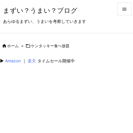
まずい？うまい？ブログ


あらゆるまずい、うまいを考察していきます
メニュ

サイド

ホーム
>

ケンタッキー食べ放題

前へ
▶︎
Amazon
｜
楽天
タイムセール開催中

次へ

検索