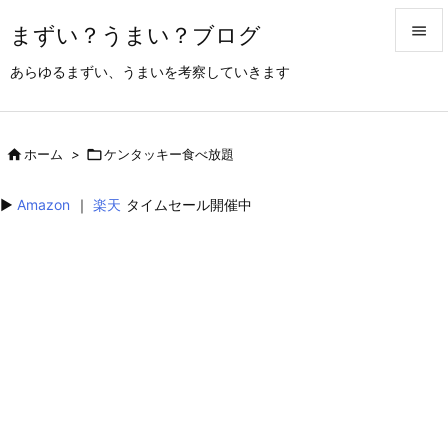
まずい？うまい？ブログ


あらゆるまずい、うまいを考察していきます
メニュ

サイド

ホーム
>

ケンタッキー食べ放題

前へ
▶︎
Amazon
｜
楽天
タイムセール開催中

次へ

検索