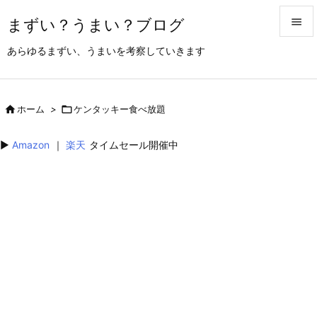
まずい？うまい？ブログ


あらゆるまずい、うまいを考察していきます
メニュ

サイド

ホーム
>

ケンタッキー食べ放題

前へ
▶︎
Amazon
｜
楽天
タイムセール開催中

次へ

検索