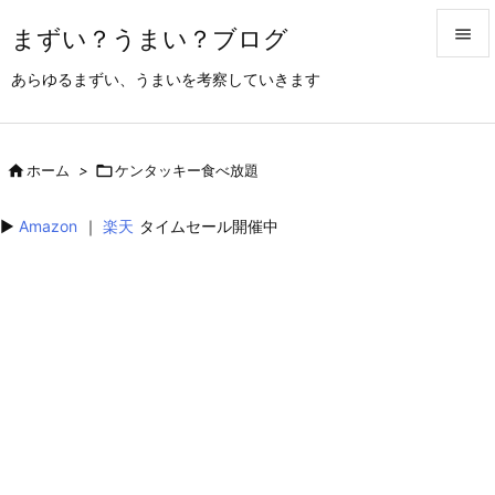
まずい？うまい？ブログ


あらゆるまずい、うまいを考察していきます
メニュ

サイド

ホーム
>

ケンタッキー食べ放題

前へ
▶︎
Amazon
｜
楽天
タイムセール開催中

次へ

検索