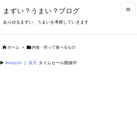
まずい？うまい？ブログ


あらゆるまずい、うまいを考察していきます
メニュ

サイド

ホーム
>

内食・作って食べるもの

前へ
▶︎
Amazon
｜
楽天
タイムセール開催中

次へ

検索