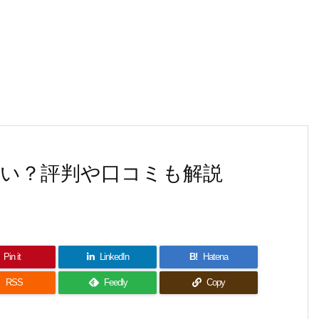
い？評判や口コミも解説
Pin it
LinkedIn
B!
Hatena

RSS
Feedly
Copy