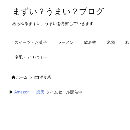
まずい？うまい？ブログ
あらゆるまずい、うまいを考察していきます
スイーツ・お菓子
ラーメン
飲み物
米類
和
宅配・デリバリー

ホーム
>

洋食系
▶︎
Amazon
｜
楽天
タイムセール開催中