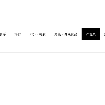
食系
海鮮
パン・軽食
野菜・健康食品
洋食系