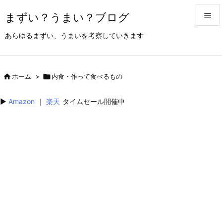
まずい？うまい？ブログ


あらゆるまずい、うまいを考察していきます
メニュ

サイド

ホーム
>

内食・作って食べるもの

前へ
▶︎
Amazon
｜
楽天
タイムセール開催中

次へ

検索