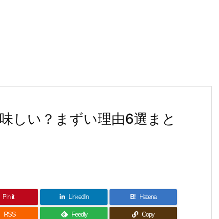
味しい？まずい理由6選まと
Pin it
LinkedIn
B!
Hatena

RSS
Feedly
Copy