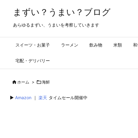
まずい？うまい？ブログ
あらゆるまずい、うまいを考察していきます
スイーツ・お菓子
ラーメン
飲み物
米類
和
宅配・デリバリー

ホーム
>

海鮮
▶︎
Amazon
｜
楽天
タイムセール開催中