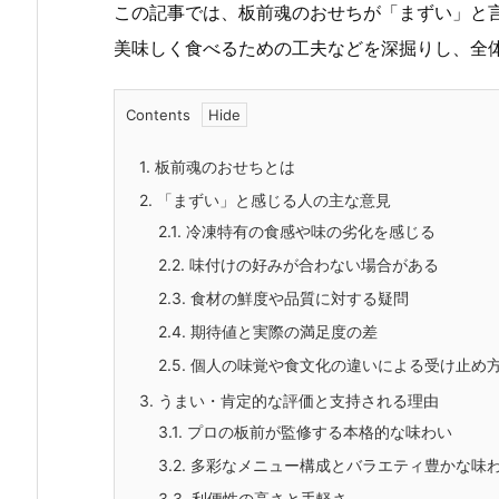
この記事では、板前魂のおせちが「まずい」と
美味しく食べるための工夫などを深掘りし、全
Contents
1.
板前魂のおせちとは
2.
「まずい」と感じる人の主な意見
2.1.
冷凍特有の食感や味の劣化を感じる
2.2.
味付けの好みが合わない場合がある
2.3.
食材の鮮度や品質に対する疑問
2.4.
期待値と実際の満足度の差
2.5.
個人の味覚や食文化の違いによる受け止め
3.
うまい・肯定的な評価と支持される理由
3.1.
プロの板前が監修する本格的な味わい
3.2.
多彩なメニュー構成とバラエティ豊かな味
3.3.
利便性の高さと手軽さ