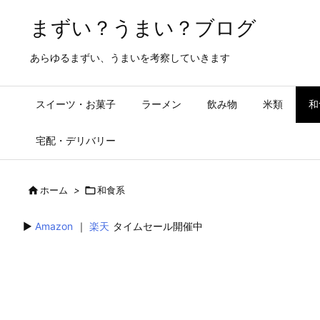
まずい？うまい？ブログ
あらゆるまずい、うまいを考察していきます
スイーツ・お菓子
ラーメン
飲み物
米類
和
宅配・デリバリー

ホーム
>

和食系
▶︎
Amazon
｜
楽天
タイムセール開催中