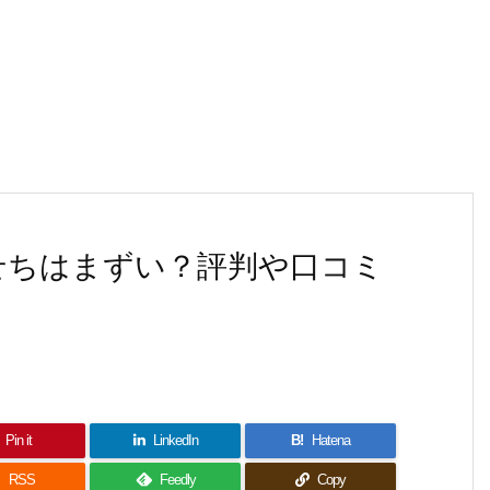
おせちはまずい？評判や口コミ
Pin it
LinkedIn
B!
Hatena

RSS
Feedly
Copy