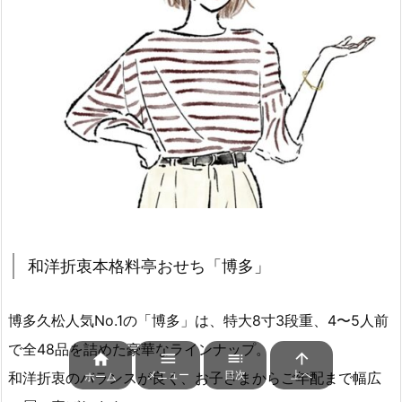
和洋折衷本格料亭おせち「博多」
博多久松人気No.1の「博多」は、特大8寸3段重、4〜5人前
で全48品を詰めた豪華なラインナップ。




メニュー
目次
上へ
和洋折衷のバランスが良く、お子さまからご年配まで幅広
ホーム