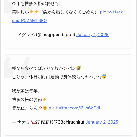
今年も博多久松のおせち。
美味しい
（袋から出してなくてごめん）
pic.twitter.c
om/rP5ZAMhBRQ
— メグッペ (@megppendappe)
January 1, 2025
朝から食べてばかりで腹パンパン
こりゃ、休日明けは運動で身体絞らなヤバいな
我が家は毎年、
博多久松のお節
箸が止まらん
pic.twitter.com/l6iIo6kGdi
— ナオミ
𝑺𝑻𝒀𝑳𝑬 (@738chiruchiru)
January 2, 2025