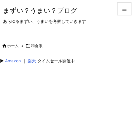
まずい？うまい？ブログ


あらゆるまずい、うまいを考察していきます
メニュ

サイド

ホーム
>

和食系

前へ
▶︎
Amazon
｜
楽天
タイムセール開催中

次へ

検索