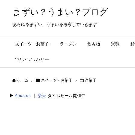
まずい？うまい？ブログ
あらゆるまずい、うまいを考察していきます
スイーツ・お菓子
ラーメン
飲み物
米類
和
宅配・デリバリー

ホーム
>

スイーツ・お菓子
>

洋菓子
▶︎
Amazon
｜
楽天
タイムセール開催中