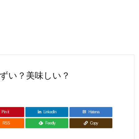
ずい？美味しい？
Pin it
LinkedIn
B!
Hatena

RSS
Feedly
Copy