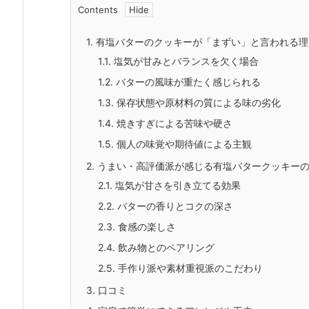
Contents
1.
有塩バターのクッキーが「まずい」と言われる理
1.1.
塩気が甘みとバランスを欠く場合
1.2.
バターの風味が重たく感じられる
1.3.
保存状態や原材料の質による味の劣化
1.4.
焼きすぎによる苦味や硬さ
1.5.
個人の味覚や期待値による主観
2.
うまい・高評価派が感じる有塩バタークッキー
2.1.
塩気が甘さを引き立てる効果
2.2.
バターの香りとコクの深さ
2.3.
食感の楽しさ
2.4.
飲み物とのペアリング
2.5.
手作り派や素材重視派のこだわり
3.
口コミ