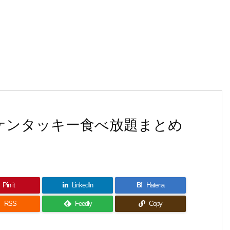
のケンタッキー食べ放題まとめ
Pin it
LinkedIn
B!
Hatena

RSS
Feedly
Copy