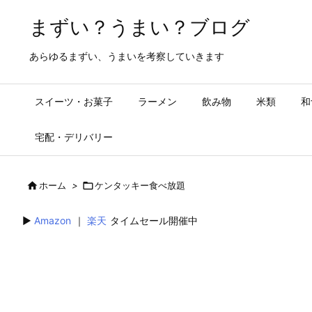
まずい？うまい？ブログ
あらゆるまずい、うまいを考察していきます
スイーツ・お菓子
ラーメン
飲み物
米類
和
宅配・デリバリー

ホーム
>

ケンタッキー食べ放題
▶︎
Amazon
｜
楽天
タイムセール開催中