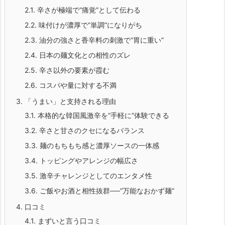
2.1.
辛さが極端で“痛覚”として伝わる
2.2.
味付けが濃厚で“単調”になりがち
2.3.
油分の強さと香辛料の刺激で“胃に重い”
2.4.
日本の麺文化との相性のズレ
2.5.
辛さ以外の要素が霞む
2.6.
コスパや量に対する不満
3.
「うまい」と支持される理由
3.1.
本格的な韓国風激辛を“手軽に”体験できる
3.2.
辛さと甘さのクセになるバランス
3.3.
麺のもちもち感と濃厚ソースの一体感
3.4.
トッピングやアレンジの幅広さ
3.5.
激辛チャレンジとしてのエンタメ性
3.6.
ご飯やお酒と相性抜群──“万能なおかず麺”
4.
口コミ
4.1.
まずいと言う口コミ