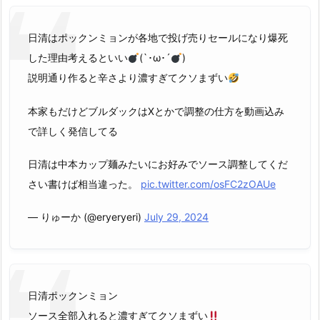
日清はポックンミョンが各地で投げ売りセールになり爆死
した理由考えるといい
(`･ω･´
)
説明通り作ると辛さより濃すぎてクソまずい
本家もだけどブルダックはXとかで調整の仕方を動画込み
で詳しく発信してる
日清は中本カップ麺みたいにお好みでソース調整してくだ
さい書けば相当違った。
pic.twitter.com/osFC2zOAUe
— りゅーか (@eryeryeri)
July 29, 2024
日清ポックンミョン
ソース全部入れると濃すぎてクソまずい