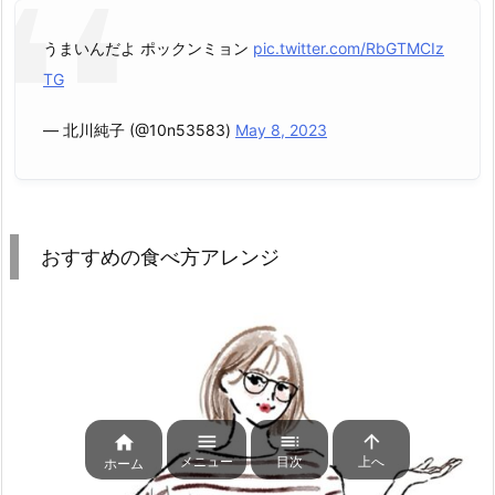
うまいんだよ ポックンミョン
pic.twitter.com/RbGTMCIz
TG
— 北川純子 (@10n53583)
May 8, 2023
おすすめの食べ方アレンジ




メニュー
目次
上へ
ホーム