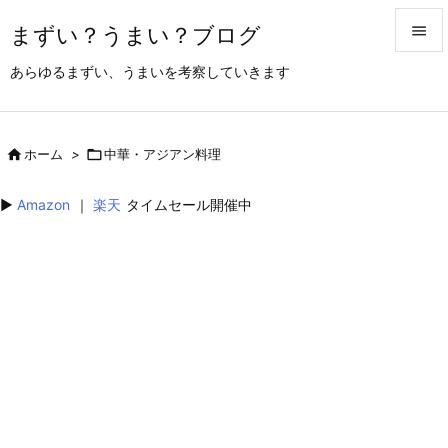
まずい？うまい？ブログ


あらゆるまずい、うまいを考察していきます
メニュ

サイド

ホーム
>

中華・アジアン料理

前へ
▶︎
Amazon
｜
楽天
タイムセール開催中

次へ

検索