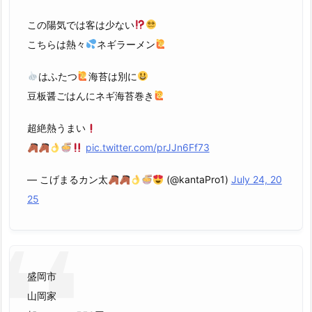
この陽気では客は少ない
こちらは熱々
ネギラーメン
はふたつ
海苔は別に
豆板醤ごはんにネギ海苔巻き
超絶熱うまい
pic.twitter.com/prJJn6Ff73
— こげまるカン太
(@kantaPro1)
July 24, 20
25
盛岡市
山岡家