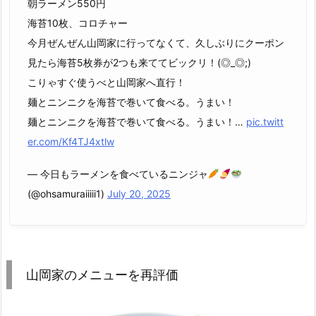
朝ラーメン550円
海苔10枚、コロチャー
今月ぜんぜん山岡家に行ってなくて、久しぶりにクーポン
見たら海苔5枚券が2つも来ててビックリ！(◎_◎;)
こりゃすぐ使うべと山岡家へ直行！
麺とニンニクを海苔で巻いて食べる。うまい！
麺とニンニクを海苔で巻いて食べる。うまい！…
pic.twitt
er.com/Kf4TJ4xtlw
— 今日もラーメンを食べているニンジャ
(@ohsamuraiiiii1)
July 20, 2025
山岡家のメニューを再評価