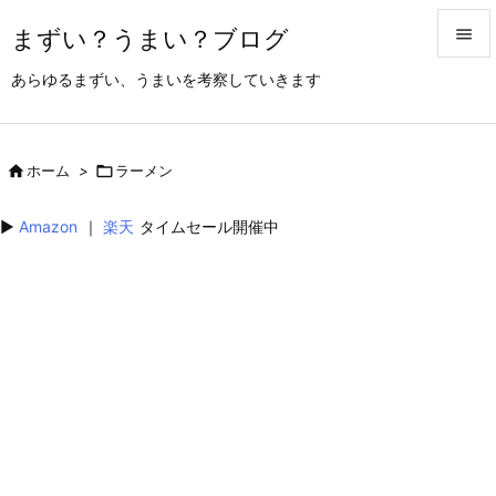
まずい？うまい？ブログ


あらゆるまずい、うまいを考察していきます
メニュ

サイド

ホーム
>

ラーメン

前へ
▶︎
Amazon
｜
楽天
タイムセール開催中

次へ

検索