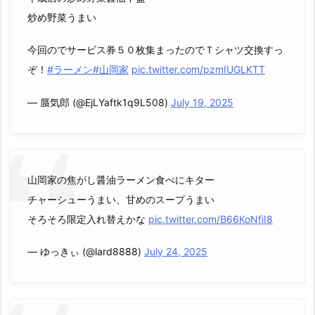
炒め野菜うまい
今回のでサービス券５０枚集まったのでＴシャツ交換すっ
ぞ！
#ラーメン
#山岡家
pic.twitter.com/pzmIUGLKTT
— 蜃気郎 (@EjLYaftk1q9L508)
July 19, 2025
山岡家の焦がし醤油ラーメン食べにキター
チャーシューうまい、甘めのスープうまい
そろそろ限定入れ替えかな
pic.twitter.com/B66KoNfiI8
— ゆっきぃ (@lard8888)
July 24, 2025