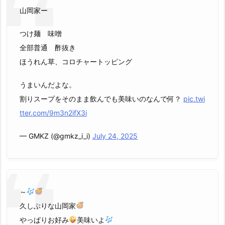
山岡家ー
つけ麺 味噌
全部普通 酢抜き
ほうれん草、コロチャートッピング
うまいんだよな。
割りスープをそのまま飲んでも美味いのなんで何？
pic.twi
tter.com/9m3n2ifX3i
— GMKZ (@gmkz_i_i)
July 24, 2025
～
久しぶりな山岡家
やっぱりお好み
美味いよ