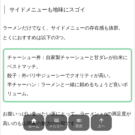
サイドメニューも地味にスゴイ
ラーメンだけでなく、サイドメニューの存在感も抜群。
とくにおすすめは以下の3つ。
チャーシュー丼：自家製チャーシューと甘ダレが白米に
ベストマッチ。
餃子：外パリ中ジューシーでクオリティが高い。
半チャーハン：ラーメンと一緒に頼めるちょうど良いボ
リューム。
お腹いっぱい食べたい派にとって、ラーメン＋αの満足度が




高いのも山岡家の魅力の一部です。
メニュー
目次
上へ
ホーム