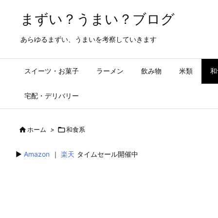
まずい？うまい？ブログ
あらゆるまずい、うまいを考察していきます
スイーツ・お菓子
ラーメン
飲み物
米類
和
宅配・デリバリー

ホーム
>

和食系
▶︎
Amazon
｜
楽天
タイムセール開催中