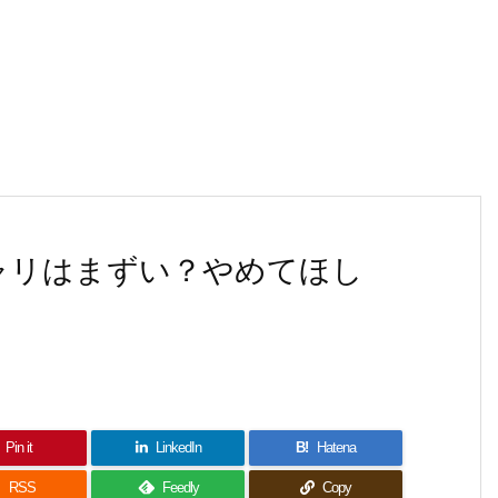
シャリはまずい？やめてほし
Pin it
LinkedIn
B!
Hatena

RSS
Feedly
Copy