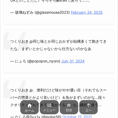
OKとのことだし）そろそろ解約時であろう……。
— 玻璃ねずみ (@glassmouse2023)
February 24, 2025
つくりおき.jp同じ味とか同じおかずが結構多くて飽きてき
たな。まずいとかじゃないから仕方ないのかなあ
— にょろ (@popopon_nyoro)
July 31, 2024
つくりおき.jp、便利だけど味がやや濃い目（それでもスー
パーの惣菜とかより良いけど）＆魚がまずいのがな…段々
クオリティ落ちてきてる気がするんよな…継続を迷う…




メニュー
目次
上へ
ホーム
— なしろ@3y+1y (@isobe36)
October 21, 2021