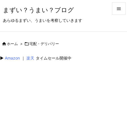
まずい？うまい？ブログ


あらゆるまずい、うまいを考察していきます
メニュ

サイド

ホーム
>

宅配・デリバリー

前へ
▶︎
Amazon
｜
楽天
タイムセール開催中

次へ

検索