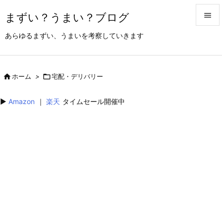
まずい？うまい？ブログ


あらゆるまずい、うまいを考察していきます
メニュ

サイド

ホーム
>

宅配・デリバリー

前へ
▶︎
Amazon
｜
楽天
タイムセール開催中

次へ

検索