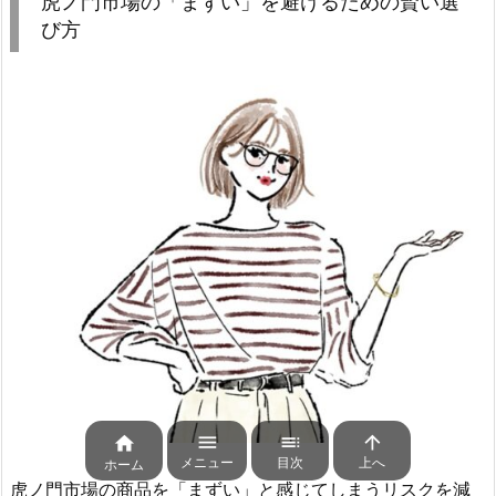
虎ノ門市場の「まずい」を避けるための賢い選
び方




メニュー
目次
上へ
ホーム
虎ノ門市場の商品を「まずい」と感じてしまうリスクを減