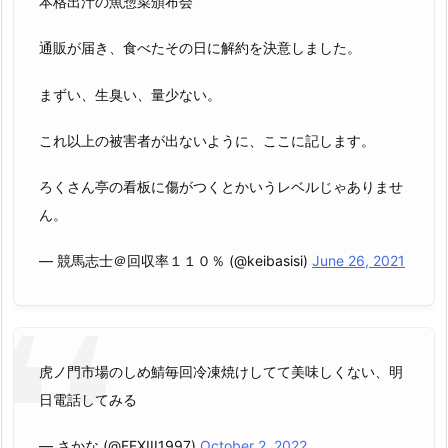
本格出汁の魚惣菜頒布会
通販が届き、食べたその日に解約を決意しました。
まずい、生臭い、量少ない。
これ以上の被害者が出ないように、ここに記します。
ろくさん亭の看板に傷がつくとかいうレベルじゃありませ
ん。
— 競馬志士＠回収率１１０％ (@keibasisi)
June 26, 2021
虎ノ門市場のしめ鯖毎回冷凍焼けしてて美味しくない、明
日電話してみる
— さかな (@FFXIII1997)
October 2, 2022