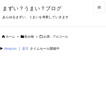
まずい？うまい？ブログ


あらゆるまずい、うまいを考察していきます
メニュ

サイド

ホーム
>

飲み物
>

お酒・アルコール

前へ
▶︎
Amazon
｜
楽天
タイムセール開催中

次へ

検索