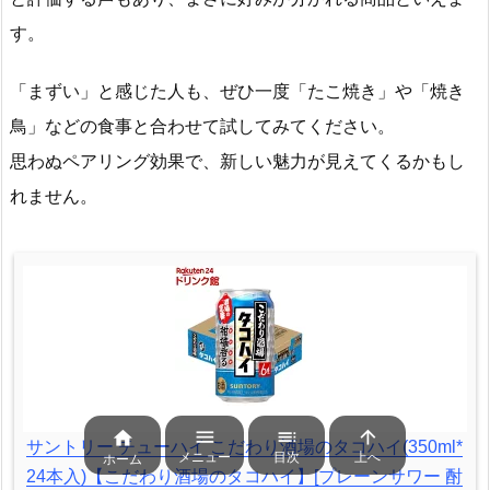
す。
「まずい」と感じた人も、ぜひ一度「たこ焼き」や「焼き
鳥」などの食事と合わせて試してみてください。
思わぬペアリング効果で、新しい魅力が見えてくるかもし
れません。




サントリー チューハイ こだわり酒場のタコハイ(350ml*
メニュー
目次
上へ
ホーム
24本入)【こだわり酒場のタコハイ】[プレーンサワー 酎