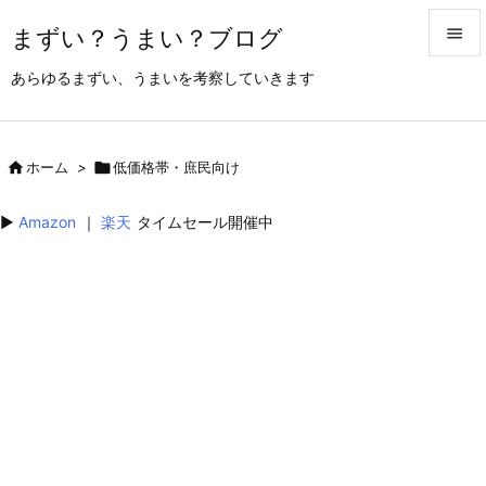
まずい？うまい？ブログ


あらゆるまずい、うまいを考察していきます
メニュ

サイド

ホーム
>

低価格帯・庶民向け

前へ
▶︎
Amazon
｜
楽天
タイムセール開催中

次へ

検索