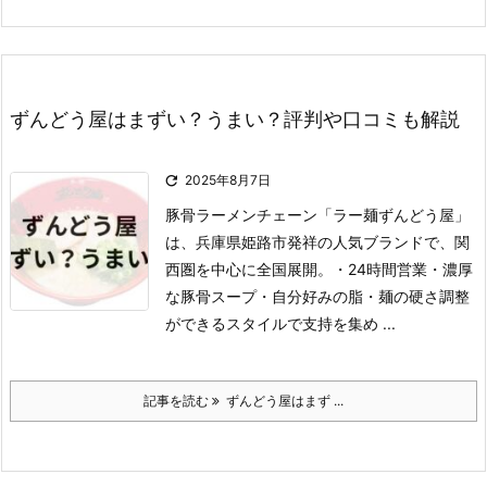
ずんどう屋はまずい？うまい？評判や口コミも解説

2025年8月7日
豚骨ラーメンチェーン「ラー麺ずんどう屋」
は、兵庫県姫路市発祥の人気ブランドで、関
西圏を中心に全国展開。
・24時間営業
・濃厚
な豚骨スープ
・自分好みの脂
・麺の硬さ調整
ができるスタイル
で支持を集め ...
記事を読む
ずんどう屋はまず ...