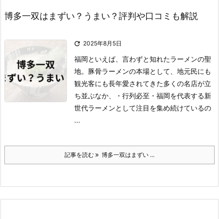
博多一双はまずい？うまい？評判や口コミも解説

2025年8月5日
福岡といえば、言わずと知れたラーメンの聖
地。
豚骨ラーメンの本場として、地元民にも
観光客にも長年愛されてきた多くの名店が立
ち並ぶなか、
・行列必至
・福岡を代表する新
世代ラーメン
として注目を集め続けているの
...
記事を読む
博多一双はまずい ...