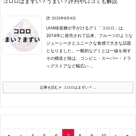
コロロはまずい？うまい？評判や口コミも解説

2025年8月4日
UHA味覚糖が手がけるグミ「コロロ」は、
2014年に発売されて以来、フルーツのような
ジューシーさとユニークな食感で大きな話題
となりました。
一般的なグミとは一線を画す
その構造と味は、コンビニ・スーパー・ドラ
ッグストアなど幅広い ...
記事を読む
コロロはまずい？ ...
«
‹
4
5
6
7
8
9
10
›
»