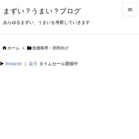
まずい？うまい？ブログ


あらゆるまずい、うまいを考察していきます
メニュ

サイド

ホーム
>

低価格帯・庶民向け

前へ
▶︎
Amazon
｜
楽天
タイムセール開催中

次へ

検索