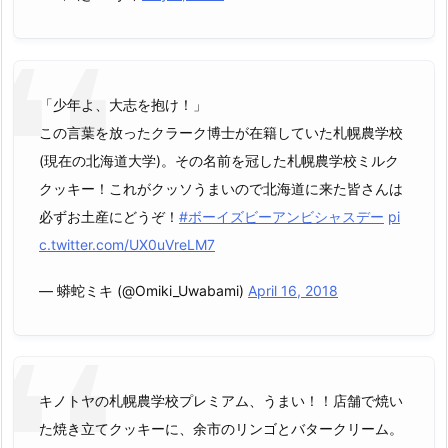
「少年よ、大志を抱け！」
この言葉を放ったクラーク博士が在籍していた札幌農学校
(現在の北海道大学)。その名前を冠した札幌農学校ミルク
クッキー！これがクッソうまいので北海道に来た皆さんは
必ずお土産にどうぞ！
#ボーイズビーアンビシャスデー
pi
c.twitter.com/UX0uVreLM7
— 蟒蛇ミキ (@Omiki_Uwabami)
April 16, 2018
キノトヤの札幌農学校プレミアム、うまい！！店舗で焼い
た焼き立てクッキーに、余市のリンゴとバタークリーム。