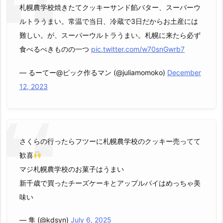
札幌農学校焼きたてクッキーサンド餡バター、スーパーウ
ルトラうまい。常温で当日、冷蔵で3日だからお土産には
難しい。が、スーパーウルトラうまい。札幌に来たら必ず
食べるべきものの一つ
pic.twitter.com/w70snGwrb7
— るーてー@ピック作るマン (@juliamomoko)
December
12, 2023
さくらの行ったらフツーに札幌農学校のクッキー売ってて
歓喜
マジ札幌農学校のお菓子はうまい
新千歳で買ったチーズケーキとアップルパイはめっちゃ美
味い
— 隼 (@kdsyn)
July 6, 2025