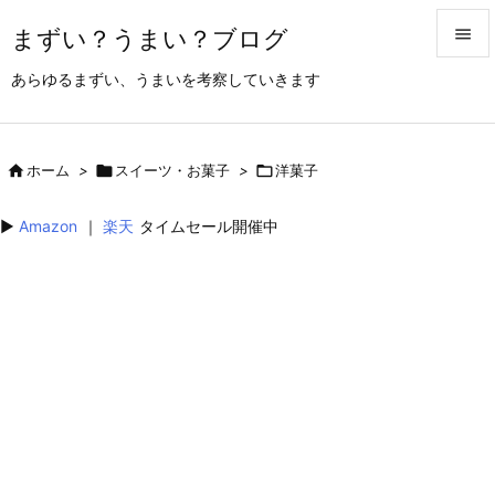
まずい？うまい？ブログ


あらゆるまずい、うまいを考察していきます
メニュ

サイド

ホーム
>

スイーツ・お菓子
>

洋菓子

前へ
▶︎
Amazon
｜
楽天
タイムセール開催中

次へ

検索