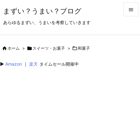
まずい？うまい？ブログ


あらゆるまずい、うまいを考察していきます
メニュ

サイド

ホーム
>

スイーツ・お菓子
>

和菓子

前へ
▶︎
Amazon
｜
楽天
タイムセール開催中

次へ

検索