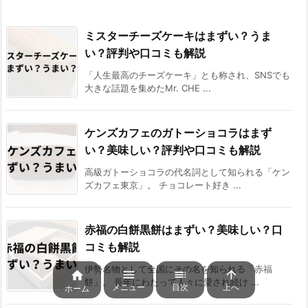
ミスターチーズケーキはまずい？うま
い？評判や口コミも解説
「人生最高のチーズケーキ」とも称され、SNSでも
大きな話題を集めたMr. CHE ...
ケンズカフェのガトーショコラはまず
い？美味しい？評判や口コミも解説
高級ガトーショコラの代名詞として知られる「ケン
ズカフェ東京」。 チョコレート好き ...
赤福の白餅黒餅はまずい？美味しい？口
コミも解説
伊勢名物として全国にその名を知られる「赤福




餅」。 長年にわたって人々に愛され続け ...
メニュー
目次
上へ
ホーム