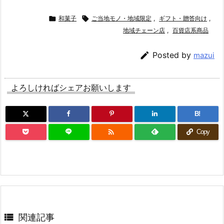

和菓子

ご当地モノ・地域限定
,
ギフト・贈答向け
,
地域チェーン店
,
百貨店系商品

Posted by
mazui
よろしければシェアお願いします
B!

Copy

関連記事