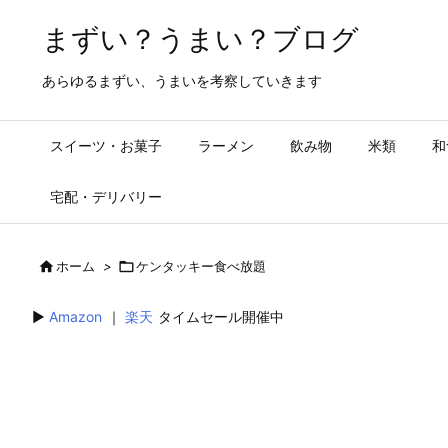
まずい？うまい？ブログ
あらゆるまずい、うまいを考察していきます
スイーツ・お菓子
ラーメン
飲み物
米類
和
宅配・デリバリー

ホーム
>

ケンタッキー食べ放題
▶︎
Amazon
｜
楽天
タイムセール開催中