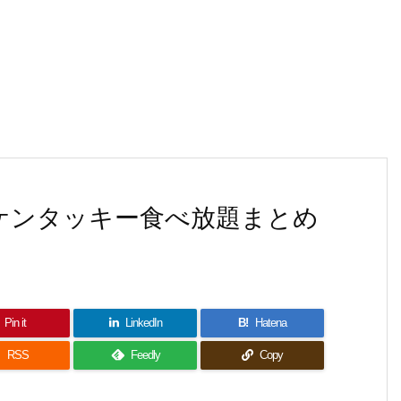
のケンタッキー食べ放題まとめ
Pin it
LinkedIn
B!
Hatena

RSS
Feedly
Copy