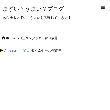
まずい？うまい？ブログ


あらゆるまずい、うまいを考察していきます
メニュ

サイド

ホーム
>

ケンタッキー食べ放題

前へ
▶︎
Amazon
｜
楽天
タイムセール開催中

次へ

検索