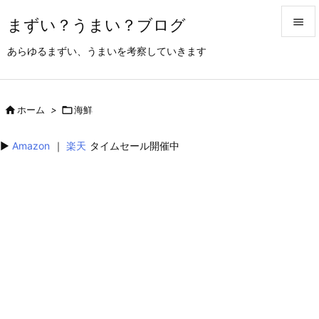
まずい？うまい？ブログ


あらゆるまずい、うまいを考察していきます
メニュ

サイド

ホーム
>

海鮮

前へ
▶︎
Amazon
｜
楽天
タイムセール開催中

次へ

検索