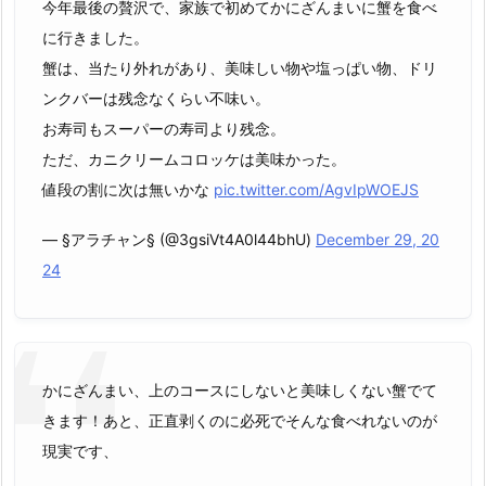
今年最後の贅沢で、家族で初めてかにざんまいに蟹を食べ
に行きました。
蟹は、当たり外れがあり、美味しい物や塩っぱい物、ドリ
ンクバーは残念なくらい不味い。
お寿司もスーパーの寿司より残念。
ただ、カニクリームコロッケは美味かった。
値段の割に次は無いかな
pic.twitter.com/AgvIpWOEJS
— §アラチャン§ (@3gsiVt4A0l44bhU)
December 29, 20
24
かにざんまい、上のコースにしないと美味しくない蟹でて
きます！あと、正直剥くのに必死でそんな食べれないのが
現実です、