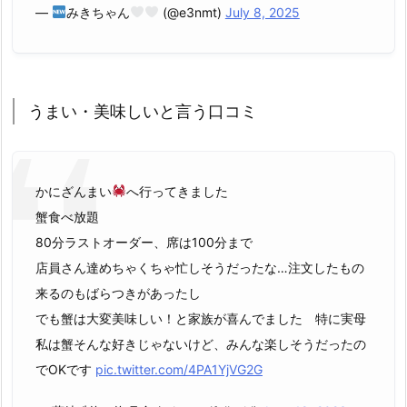
—
みきちゃん
(@e3nmt)
July 8, 2025
うまい・美味しいと言う口コミ
かにざんまい
へ行ってきました
蟹食べ放題
80分ラストオーダー、席は100分まで
店員さん達めちゃくちゃ忙しそうだったな…注文したもの
来るのもばらつきがあったし
でも蟹は大変美味しい！と家族が喜んでました 特に実母
私は蟹そんな好きじゃないけど、みんな楽しそうだったの
でOKです
pic.twitter.com/4PA1YjVG2G