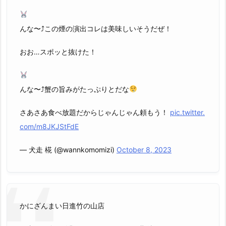
んな〜⤴︎この煙の演出コレは美味しいそうだぜ！
おお…スポッと抜けた！
んな〜⤴︎蟹の旨みがたっぷりとだな
さあさあ食べ放題だからじゃんじゃん頼もう！
pic.twitter.
com/m8JKJStFdE
— 犬走 椛 (@wannkomomizi)
October 8, 2023
かにざんまい日進竹の山店