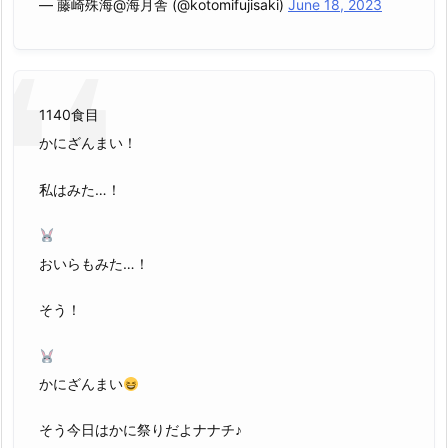
— 藤崎殊海@海月舎 (@kotomifujisaki)
June 18, 2023
1140食目
かにざんまい！
私はみた…！
おいらもみた…！
そう！
かにざんまい
そう今日はかに祭りだよナナチ♪