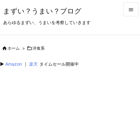
まずい？うまい？ブログ


あらゆるまずい、うまいを考察していきます
メニュ

サイド

ホーム
>

洋食系

前へ
▶︎
Amazon
｜
楽天
タイムセール開催中

次へ

検索