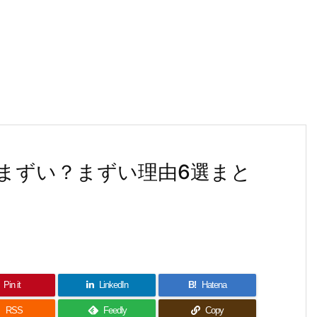
まずい？まずい理由6選まと
Pin it
LinkedIn
B!
Hatena

RSS
Feedly
Copy