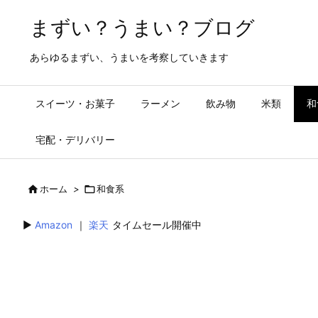
まずい？うまい？ブログ
あらゆるまずい、うまいを考察していきます
スイーツ・お菓子
ラーメン
飲み物
米類
和
宅配・デリバリー

ホーム
>

和食系
▶︎
Amazon
｜
楽天
タイムセール開催中