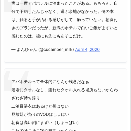
実は一度アパホテルに泊まったことがある。もちろん、自
分で予約したんじゃなく、選ぶ余地がなかった。例の本
は、触ると手が汚れる感じがして、触っていない。朝食付
きのプランだったが、新潟のホテルで白いご飯がまずいと
感じたのは、後にも先にもあそこだけ。
— よんひゃん (@cucamber_milk)
April 4, 2020
アパホテルって全体的になんか残念だなぁ
浴場にタオルなし、濡れたタオル入れる場所もないからわ
ざわざ持ち帰り
二泊目浴衣はあるけど帯はない
見放題が売りのVODはしょぼい
朝食は高い割にまずい（しょっぱい）
これでそこそこ宿泊費高いからなぁ