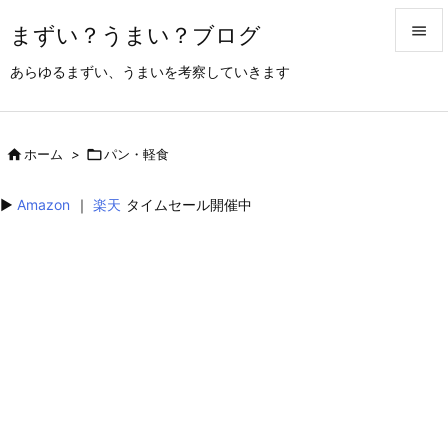
まずい？うまい？ブログ


あらゆるまずい、うまいを考察していきます
メニュ

サイド

ホーム
>

パン・軽食

前へ
▶︎
Amazon
｜
楽天
タイムセール開催中

次へ

検索