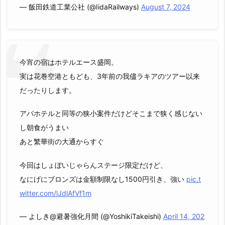
— 飯田鉄道工業公社 (@IidaRailways)
August 7, 2024
今宵の宿はホテルエース盛岡。
実は花巻空港ともども、3年前の我儘ラキアのツアー以来
だったりします。
アパホテルと同等の狭小案件だけどそこまで狭く感じない
し朝食がうまい
あと繁華街の大通からすぐ
今回はしょぼいじゃらんステージ限定だけど、
なにげにブロンズは金額制限なし1500円引き、強い
pic.t
witter.com/lJdlAfVf1m
— よしき@避暑強化月間 (@YoshikiTakeishi)
April 14, 202