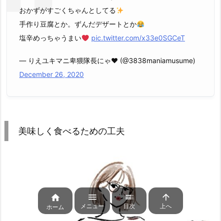
おかずがすごくちゃんとしてる
手作り豆腐とか。ずんだデザートとか
塩辛めっちゃうまい
pic.twitter.com/x33e0SGCeT
— りえユキマニ卑猥隊長にゃ♥ (@3838maniamusume)
December 26, 2020
美味しく食べるための工夫




メニュー
目次
上へ
ホーム