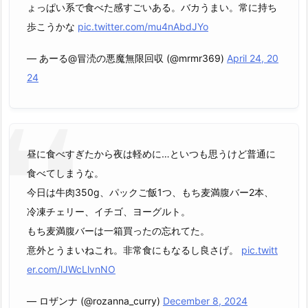
ょっぱい系で食べた感すごいある。バカうまい。常に持ち
歩こうかな
pic.twitter.com/mu4nAbdJYo
— あーる@冒涜の悪魔無限回収 (@mrmr369)
April 24, 20
24
昼に食べすぎたから夜は軽めに…といつも思うけど普通に
食べてしまうな。
今日は牛肉350g、パックご飯1つ、もち麦満腹バー2本、
冷凍チェリー、イチゴ、ヨーグルト。
もち麦満腹バーは一箱買ったの忘れてた。
意外とうまいねこれ。非常食にもなるし良さげ。
pic.twitt
er.com/lJWcLlvnNO
— ロザンナ (@rozanna_curry)
December 8, 2024