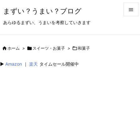
まずい？うまい？ブログ


あらゆるまずい、うまいを考察していきます
メニュ

サイド

ホーム
>

スイーツ・お菓子
>

和菓子

前へ
▶︎
Amazon
｜
楽天
タイムセール開催中

次へ

検索