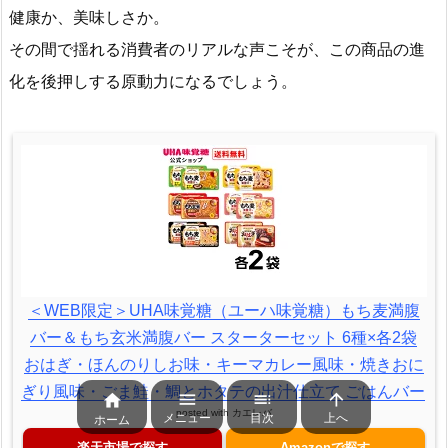
健康か、美味しさか。
その間で揺れる消費者のリアルな声こそが、この商品の進
化を後押しする原動力になるでしょう。
＜WEB限定＞UHA味覚糖（ユーハ味覚糖）もち麦満腹
バー＆もち玄米満腹バー スターターセット 6種×各2袋
おはぎ・ほんのりしお味・キーマカレー風味・焼きおに
ぎり風味・ごま鮭・鯛とホタテの出汁仕立て ごはんバー




posted with
カエレバ
メニュー
目次
上へ
ホーム
楽天市場で探す
Amazonで探す