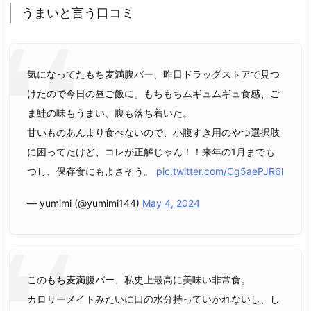
うまいと言う口コミ
気になってたもち麦満腹バー、昨日ドラッグストアで見つ
けたので今日の昼ご飯に。もちもちムギュムギュ食感、ご
ま鮭の味もうまい、腹も落ち着いた。
甘いものあんまり食べないので、小腹すき用のやつ選択肢
に困ってたけど、コレが正解じゃん！！来年の1月までも
つし、保存食にもよさそう。
pic.twitter.com/Cg5aePJR6l
— yumimi (@yumimi144)
May 4, 2024
このもち麦満腹バー、私史上最高に美味い非常食。
カロリーメイトみたいに口の水分持っていかれないし、し