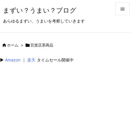
まずい？うまい？ブログ


あらゆるまずい、うまいを考察していきます
メニュ

サイド

ホーム
>

百貨店系商品

前へ
▶︎
Amazon
｜
楽天
タイムセール開催中

次へ

検索