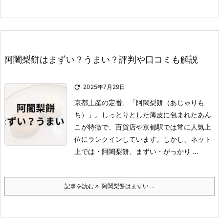
阿闍梨餅はまずい？うまい？評判や口コミも解説

2025年7月29日
京都土産の定番、「阿闍梨餅（あじゃりも
ち）」。
しっとりとした薄皮に包まれたあん
こが特徴で、百貨店や京都駅では常に人気上
位にランクインしています。
しかし、ネット
上では
・阿闍梨餅、まずい
・がっかり ...
記事を読む
阿闍梨餅はまずい ...