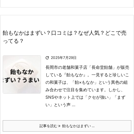
飴もなかはまずい？口コミは？なぜ人気？どこで売
ってる？

2025年7月29日
長岡市の老舗和菓子店「長命堂飴舗」が販売
している『飴もなか』。
一見すると珍しいこ
の和菓子は、「飴×もなか」という異色の組
み合わせで注目を集めています。
しかし、
SNSやネット上では「クセが強い」「まず
い」という声 ...
記事を読む
飴もなかはまずい ...