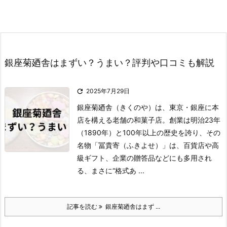
銀座菊廼舎はまずい？うまい？評判や口コミも解説

2025年7月29日
銀座菊廼舎（きくのや）は、東京・銀座に本
店を構える老舗の和菓子店。
創業は明治23年
（1890年）と100年以上の歴史を誇り、その
名物「冨貴寄（ふきよせ）」は、百貨店や高
級ギフト、企業の贈答品などにも多用され
る、まさに“格式あ ...
記事を読む
銀座菊廼舎はまず ...