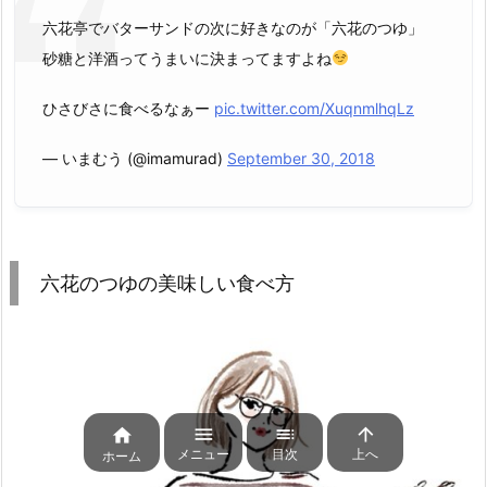
六花亭でバターサンドの次に好きなのが「六花のつゆ」
砂糖と洋酒ってうまいに決まってますよね
ひさびさに食べるなぁー
pic.twitter.com/XuqnmlhqLz
— いまむう (@imamurad)
September 30, 2018
六花のつゆの美味しい食べ方




メニュー
目次
上へ
ホーム