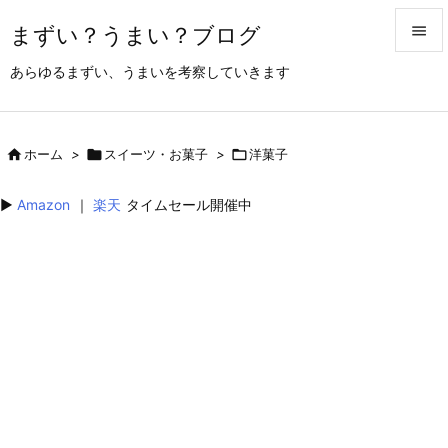
まずい？うまい？ブログ


あらゆるまずい、うまいを考察していきます
メニュ

サイド

ホーム
>

スイーツ・お菓子
>

洋菓子

前へ
▶︎
Amazon
｜
楽天
タイムセール開催中

次へ

検索