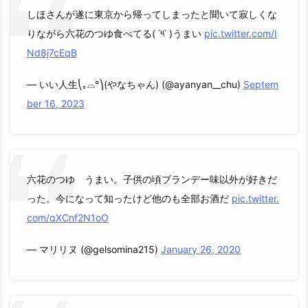
しほさんが遂に東京から帰ってしまったと聞いて寂しくな
りながら六花のつゆ食べてる( ˙༥˙ )うまい
pic.twitter.com/I
Nd8j7cEqB
— いい人生⎝｡⌓°⎞(やなちゃん) (@ayanyan__chu)
Septem
ber 16, 2023
六花のつゆ うまい。子供の頃ブランデー味以外が好きだ
った。今になって知ったけど他のも全部お酒だ
pic.twitter.
com/qXCnf2N1oO
— マリリヌ (@gelsomina215)
January 26, 2020