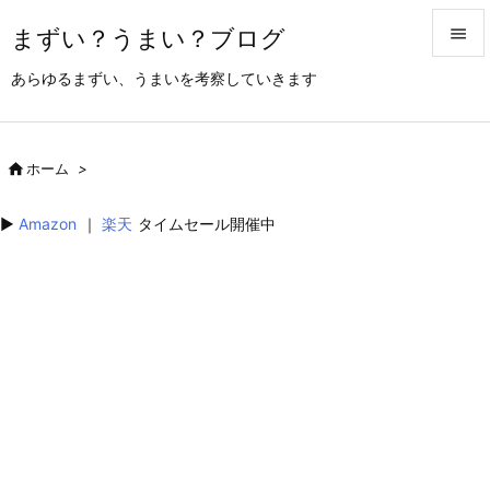
まずい？うまい？ブログ


あらゆるまずい、うまいを考察していきます
メニュ

サイド

ホーム
>

前へ
▶︎
Amazon
｜
楽天
タイムセール開催中

次へ

検索