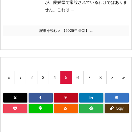
が、愛媛県で常設されているわけではありま
せん。
これは ...
記事を読む
【2025年 最新】 ...
«
‹
2
3
4
5
6
7
8
›
»
B!

Copy