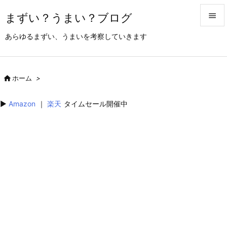
まずい？うまい？ブログ


あらゆるまずい、うまいを考察していきます
メニュ

サイド

ホーム
>

前へ
▶︎
Amazon
｜
楽天
タイムセール開催中

次へ

検索