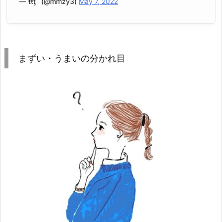
— ŧŧƫﾞ (@mmzy3)
May 7, 2022
まずい・うまいの分かれ目