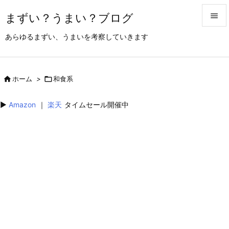
まずい？うまい？ブログ


あらゆるまずい、うまいを考察していきます
メニュ

サイド

ホーム
>

和食系

前へ
▶︎
Amazon
｜
楽天
タイムセール開催中

次へ

検索