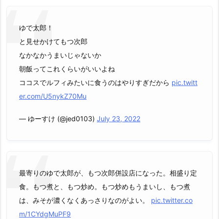
ゆで太郎！
と見せかけてもつ次郎
なかなかうまいじゃないか
朝飯ってこれくらいがいいよね
ココスでルフィみたいに食うのはやりすぎだから
pic.twitt
er.com/U5nykZ70Mu
— ゆーすけ (@jed0103)
July 23, 2022
最寄りのゆで太郎が、もつ次郎併設店になった。相盛り定
食。もつ煮と、もつ炒め。もつ炒めもうまいし、もつ煮
は、みそが濃くなくあっさりなのがよい。
pic.twitter.co
m/1CYdgMuPF9