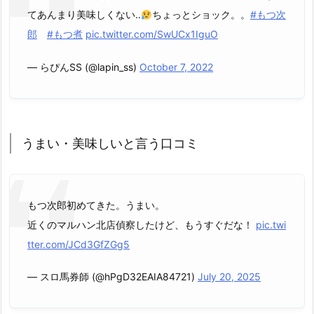
てあんまり美味しくない‥
ちょっとショック。。
#もつ次
郎
#もつ煮
pic.twitter.com/SwUCx1IguO
— らぴんSS (@lapin_ss)
October 7, 2022
うまい・美味しいと言う口コミ
もつ次郎初めてきた。うまい。
近くのマルハン北店偵察したけど、もうすぐだな！
pic.twi
tter.com/JCd3GfZGg5
— スロ馬券師 (@hPgD32EAIA84721)
July 20, 2025