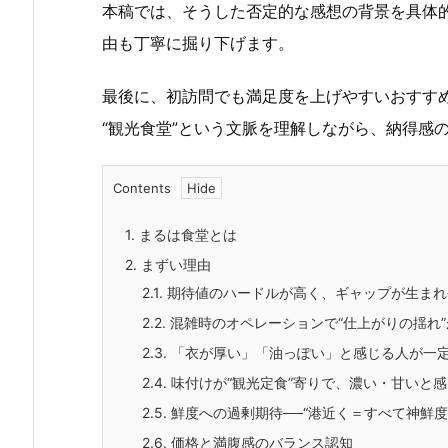
本稿では、そうした否定的な感想の背景を具体
由も丁寧に掘り下げます。
最後に、初訪問でも満足度を上げやすいおすす
“観光食堂”という文脈を理解しながら、納得感
Contents
1.
まるは食堂とは
2.
まずい理由
2.1.
期待値のハードルが高く、ギャップが生まれ
2.2.
混雑時のオペレーションで“仕上がりの揺れ”
2.3.
「衣が厚い」「油っぽい」と感じる人が一
2.4.
味付けが“観光定食”寄りで、濃い・甘いと
2.5.
鮮度への過剰期待──“港近く＝すべて神鮮度
2.6.
価格と満腹感のバランス認知