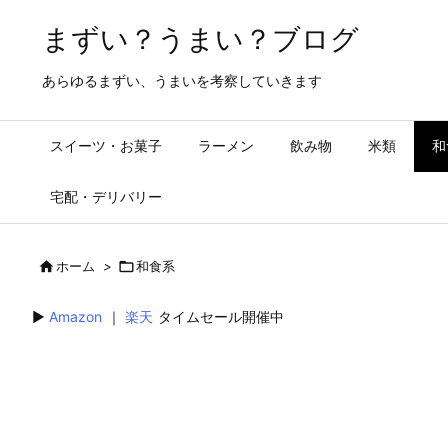
まずい？うまい？ブログ
あらゆるまずい、うまいを考察していきます
スイーツ・お菓子
ラーメン
飲み物
米類
和
宅配・デリバリー

ホーム
>

和食系
▶︎
Amazon
｜
楽天
タイムセール開催中