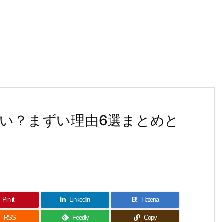
い？まずい理由6選まとめと
Pin it
LinkedIn
B!
Hatena

RSS
Feedly
Copy