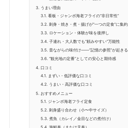
3.
うまい理由
3.1.
看板・ジャンボ海老フライの“非日常性”
3.2.
刺身・焼き・煮・揚げが“一つの定食”に集
3.3.
ロケーション・体験が味を後押し
3.4.
子連れ・大人数でも“頼みやすい”万能性
3.5.
昔ながらの味付け——“記憶の参照”が起きる
3.6.
“観光地の定番”としての安心と期待感
4.
口コミ
4.1.
まずい・低評価な口コミ
4.2.
うまい・高評価な口コミ
5.
おすすめメニュー
5.1.
ジャンボ海老フライ定食
5.2.
刺身盛り合わせ（小〜中サイズ）
5.3.
煮魚（カレイ／金目などの煮付け）
5.4.
海鮮丼（または天丼）