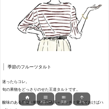
季節のフルーツタルト
迷ったらコレ。
旬の果物をどっさりのせた王道タルトです。




メニュー
目次
上へ
酸味のある果物＝軽快／完熟系＝リッチと覚えておけばハ
ホーム