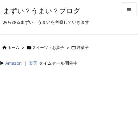
まずい？うまい？ブログ


あらゆるまずい、うまいを考察していきます
メニュ

サイド

ホーム
>

スイーツ・お菓子
>

洋菓子

前へ
▶︎
Amazon
｜
楽天
タイムセール開催中

次へ

検索