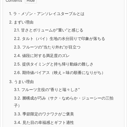
Contents
1.
ラ・メゾン・アンソレイユターブルとは
2.
まずい理由
2.1.
甘さとボリュームが“重い”と感じる
2.2.
タルト（パイ）生地の水分回りで印象が落ちる
2.3.
フルーツの“当たり外れ”が目立つ
2.4.
値段に対する満足度のズレ
2.5.
提供タイミングと持ち帰り動線の難しさ
2.6.
期待値バイアス（映え＞味の順番になりがち）
3.
うまい理由
3.1.
フルーツ主役の“香りと瑞々しさ”
3.2.
層構成が巧み（サク・なめらか・ジューシーの三拍
子）
3.3.
季節限定のワクワクがご褒美
3.4.
見た目の幸福感とギフト適性