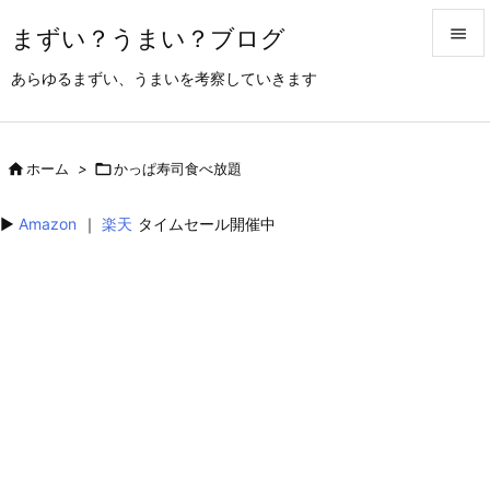
まずい？うまい？ブログ


あらゆるまずい、うまいを考察していきます
メニュ

サイド

ホーム
>

かっぱ寿司食べ放題

前へ
▶︎
Amazon
｜
楽天
タイムセール開催中

次へ

検索